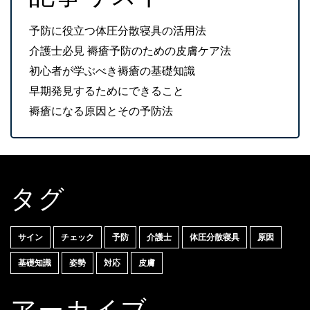
予防に役立つ体圧分散寝具の活用法
介護士必見 褥瘡予防のための皮膚ケア法
初心者が学ぶべき褥瘡の基礎知識
早期発見するためにできること
褥瘡になる原因とその予防法
タグ
サイン
チェック
予防
介護士
体圧分散寝具
原因
基礎知識
姿勢
対応
皮膚