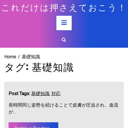
Skip
これだけは押さえておこう！
to
content
Primary
Menu
Home
基礎知識
タグ:
基礎知識
Post Tags:
基礎知識
,
対応
長時間同じ姿勢を続けることで皮膚が圧迫され、血流
が…