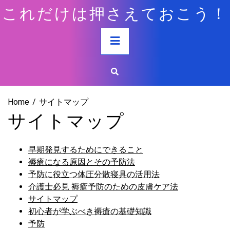
Skip
これだけは押さえておこう！
to
content
Primary
Menu
Home
サイトマップ
サイトマップ
早期発見するためにできること
褥瘡になる原因とその予防法
予防に役立つ体圧分散寝具の活用法
介護士必見 褥瘡予防のための皮膚ケア法
サイトマップ
初心者が学ぶべき褥瘡の基礎知識
予防