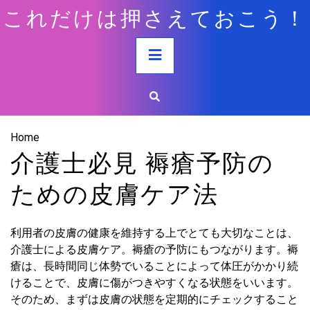
Skip
これだけは押さえておこう！
to
content
Primary
Menu
Home
介護士必見 褥瘡予防の
ための皮膚ケア法
利用者の皮膚の健康を維持する上でとても大切なことは、
介護士による皮膚ケア。褥瘡の予防にもつながります。褥
瘡は、長時間同じ体勢でいることによって体圧がかかり続
けることで、皮膚に傷がつきやすくなる状態をいいます。
そのため、まずは皮膚の状態を定期的にチェックすること